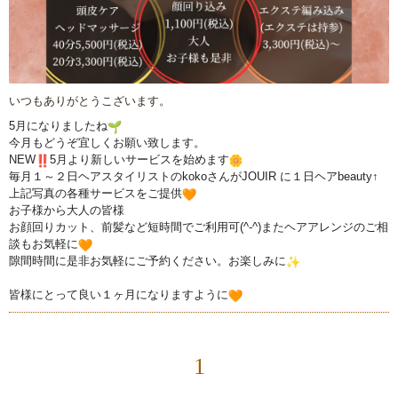
いつもありがとうこざいます。
5月になりましたね
今月もどうぞ宜しくお願い致します。
NEW
5月より新しいサービスを始めます
毎月１～２日ヘアスタイリストのkokoさんがJOUIR に１日ヘアbeauty↑
上記写真の各種サービスをご提供
お子様から大人の皆様
お顔回りカット、前髪など短時間でご利用可(^-^)またヘアア
レンジのご相
談もお気軽に
隙間時間に是非お気軽にご予約ください。お楽しみに
皆様にとって良い１ヶ月になりますように
1