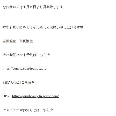
なおサロンは１月６日より営業致します。
本年も
JOUIR
をどうぞよろしくお願い申し上げます
🧡
吉田雅世・川尻諭生
🌹
24
時間ネット予約はこちら
🌹
https://coubic.com/jouirbeauty
↑空き状況はこちら
🍀
HP
https://jouirbeauty.lp-prime.com/
→
🌹
メニューやお知らせはこちら
🌹