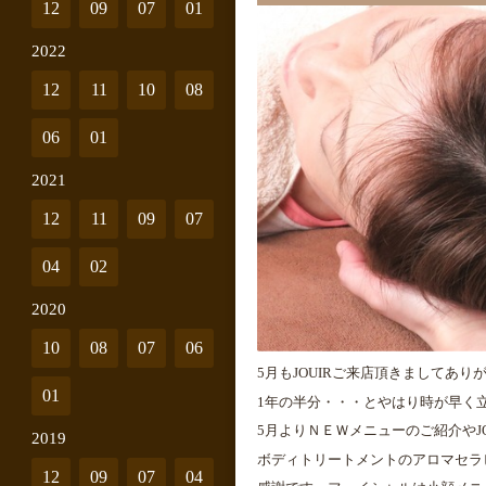
12
09
07
01
2022
12
11
10
08
06
01
2021
12
11
09
07
04
02
2020
10
08
07
06
5月もJOUIRご来店頂きましてあ
01
1年の半分・・・とやはり時が早く立
5月よりＮＥＷメニューのご紹介や
2019
ボディトリートメントのアロマセラ
12
09
07
04