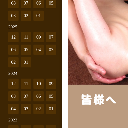
08
07
06
05
03
02
01
2025
12
11
09
07
06
05
04
03
02
01
2024
12
11
10
09
08
07
06
05
04
03
02
01
2023