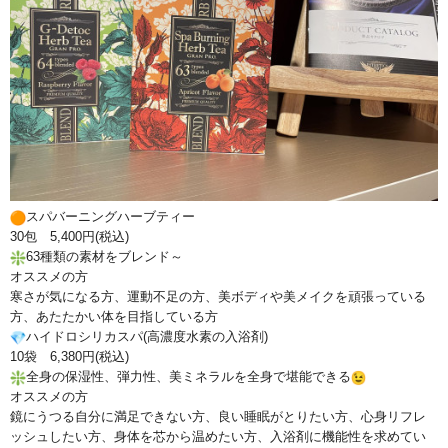
スパバーニングハーブティー
30包 5,400円(税込)
63種類の素材をブレンド～
オススメの方
寒さが気になる方、運動不足の方、
美ボディや美メイクを頑張っている
方、
あたたかい体を目指している方
ハイドロシリカスパ(高濃度水素の入浴剤)
10袋 6,380円(税込)
全身の保湿性、弾力性、美ミネラルを全身で堪能できる
オススメの方
鏡にうつる自分に満足できない方、良い睡眠がとりたい方、
心身リフレ
ッシュしたい方、身体を芯から温めたい方、
入浴剤に機能性を求めてい