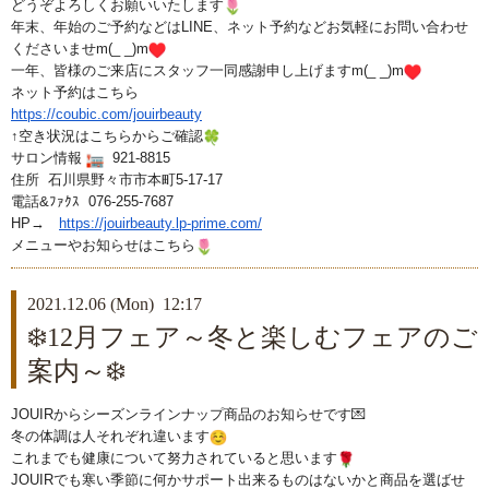
どうぞよろしくお願いいたします
年末、年始のご予約などはLINE、ネット予約などお気軽にお問い合わせ
くださいませm(_ _)m
一年、皆様のご来店にスタッフ一同感謝申し上げますm(_ _)m
ネット予約はこちら
https://coubic.com/jouirbeauty
↑空き状況はこちらからご確認
サロン情報
921-8815
住所 石川県野々市市本町5-17-17
電話&ﾌｧｸｽ 076-255-7687
HP→
https://jouirbeauty.lp-prime.
com/
メニューやお知らせはこちら
2021.12.06 (Mon) 12:17
❄️12月フェア～冬と楽しむフェアのご
案内～❄️
JOUIRからシーズンラインナップ商品のお知らせです💌
冬の体調は人それぞれ違います
これまでも健康について努力されていると思います
JOUIRでも寒い季節に何かサポート出来るものはないかと商品
を選ばせ