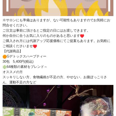
※サロンにも準備はありますが、ない可能性もありますのでお気軽にお
問合せください。
ご注文は事前に頂けるとご指定の日にはお渡しできます。
何か自分に合うお気に入りのものがあると思います
ご購入され方には代謝アップ応援価格にてご提案もあります。
お気軽に
ご相談くださいませ
【代謝商品】
Gデトックスハーブティー
30包 5,400円(税込)
64種類の素材をブレンド～
オススメの方
スッキリしない方、食物繊維が不足の方、やせない、
お腹ぽっこりさ
ん、運動不足の方など