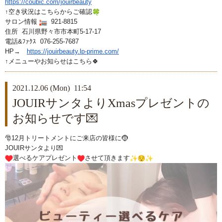
https://coubic.com/jouirbeauty
↑空き状況はこちらからご確認
サロン情報
921-8815
住所 石川県野々市市本町5-17-17
電話&ﾌｧｸｽ 076-255-7687
HP→
https://jouirbeauty.lp-prime.
com/
↑メニューやお知らせはこちら🍀
2021.12.06 (Mon) 11:54
JOUIRサンタよりXmasプレゼントの
お知らせです💌
🎅12月トリートメントにご来店の皆様に🤶
JOUIRサンタより💌
選べるケアプレゼント
させて頂きます