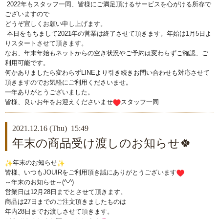
2022年もスタッフ一同、皆様にご満足頂ける
サービスを心がける所存で
ございますので
どうぞ宜しくお願い申し上げます。
本日をもちまして2021年の営業は終了させて頂きます。
年始は1月5日よ
りスタートさせて頂きます。
なお、年末年始も
ネットからの空き状況やご予約は変わらず
ご確認、ご
利用可能です。
何かありましたら変わらずLINEより
引き続きお問い合わせも対応させて
頂きますのでお気軽にご利用く
ださいませ。
一年ありがとうございました。
皆様、良いお年をお迎えくださいませ
スタッフ一同
2021.12.16 (Thu) 15:49
年末の商品受け渡しのお知らせ🍀
年末のお知らせ
皆様、いつもJOUIRをご利用頂き誠にありがとうございます
～年末のお知らせ～(^-^)
営業日は12月28日までとさせて頂きます。
商品は27日までのご注文頂きましたものは
年内28日までお渡しさせて頂きます。