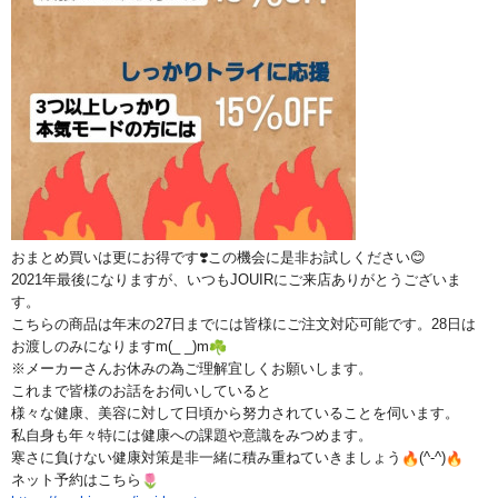
おまとめ買いは更にお得です❣️この機会に是非お試しください😊
2021年最後になりますが、いつもJOUIRにご来店ありがとうございま
す。
こちらの商品は年末の27日までには皆様にご注文対応可能です。
28日は
お渡しのみになりますm(_ _)m
※メーカーさんお休みの為ご理解宜しくお願いします。
これまで皆様のお話をお伺いしていると
様々な健康、
美容に対して日頃から努力されていることを伺います。
私自身も年々特には健康への課題や意識をみつめます。
寒さに負けない健康対策是非一緒に積み重ねていきましょう
(^
-^)
ネット予約はこちら